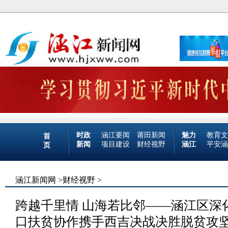
时政
涵江要闻
莆田新闻
魅力
教育文
首
新闻
项目建设
财经视野
涵江
平安涵
页
涵江新闻网
>
财经视野
>
跨越千里情 山海若比邻——涵江区深
口扶贫协作携手西吉决战决胜脱贫攻