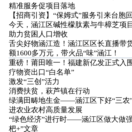
精准服务促项目落地
【招商引资】“保姆式”服务引来台胞
今天，涵江区碱性檬肽素与牛樟芝项
助力贫困人口增收
舌尖好物涵江造！涵江区区长直播带
额1600多万元，带火品“味”涵江！
重磅！莆田唯一！福建新亿发正式入
疗物资出口“白名单”
激发“三创”活力
消费扶贫，萩芦镇在行动
绿满田畴地生金——涵江区下好“三农
进农业农村高质量发展
“绿色经济”进行时——涵江区做大做强
杷+”文章