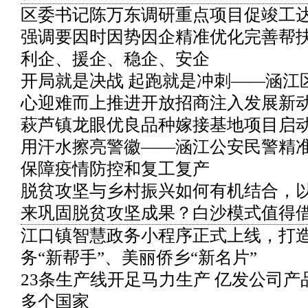
区委书记陈万东调研重点项目促竣工
强调要因时因势因企精准优化完善帮
利企、援企、稳企、安企
开局就是决战 起跑就是冲刺——涵江
心迎难而上推进开放招商注入发展新
萩芦镇龙眼优良品种嫁接基地项目启
用汗水擦亮警徽——涵江公安民警精
保障疫情防控和复工复产
脱贫攻坚与乡村振兴如何有机结合，
来巩固脱贫攻坚成果？白沙模式值得
江口镇智慧政务小程序正式上线，打
务“新帮手”、美丽侨乡“新名片”
23条生产线开足马力生产 亿发公司产
多个国家