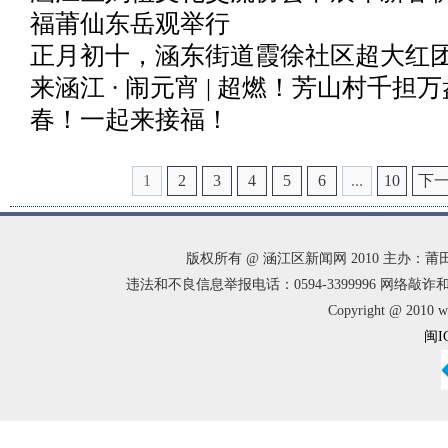
福莆仙东岳观举行
正月初十，涵东街道霞徐社区超大红
来涵江 · 闹元宵 | 超燃！芳山村千担
春！一起来接福！
1
2
3
4
5
6
...
10
下
版权所有 @ 涵江区新闻网 2010 主办
违法和不良信息举报电话：0594-3399996 网络敲诈和有偿
Copyright @ 2010 w
闽I