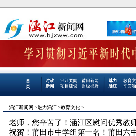
时政
涵江要闻
莆田新闻
魅力
教育文
首
新闻
项目建设
财经视野
涵江
平安涵
页
涵江新闻网
>
魅力涵江
>
教育文化
>
老师，您辛苦了！涵江区慰问优秀教
祝贺！莆田市中学组第一名！莆田六