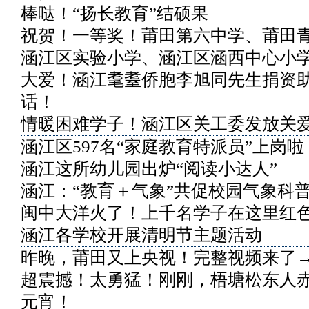
棒哒！“扬长教育”结硕果
祝贺！一等奖！莆田第六中学、莆田
涵江区实验小学、涵江区涵西中心小
大爱！涵江耄耋侨胞李旭同先生捐资
话！
情暖困难学子！涵江区关工委发放关
涵江区597名“家庭教育特派员”上岗啦
涵江这所幼儿园出炉“阅读小达人”
涵江：“教育＋气象”共促校园气象科
闽中大洋火了！上千名学子在这里红
涵江各学校开展清明节主题活动
昨晚，莆田又上央视！完整视频来了
超震撼！太勇猛！刚刚，梧塘松东人
元宵！