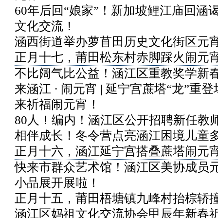
60年后回“娘家”！新加坡鲤江庙回涵
文化交流！
涵西街道举办萝苜田历史文化街区元
正月十七，莆田松东村赤脚踩火闹元
不比阔气比公益！涵江区重教奖学新
来涵江 · 闹元宵 | 延宁宫蔗塔“龙”重
来祈福闹元宵！
80人！编内！涵江区公开招聘新任教
相伴成长！冬令营点亮涵江困境儿童
正月十六，涵江延宁宫搭叠蔗塔闹元
快来市群众艺术馆！涵江区美协成员
小品展开展啦！
正月十五，莆田梧塘镇九峰村抬棕轿
涵江区妈祖文化交流协会甲辰年新春