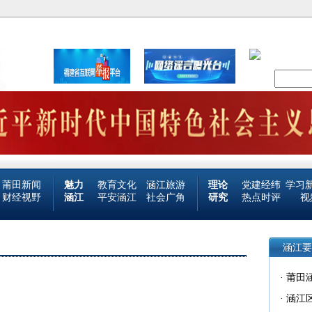
莆田新闻
魅力
教育文化
涵江旅游
理论
党建经纬
学习
财经视野
涵江
平安涵江
社会广角
研究
热点时评
视
涵江要
·
莆田
·
涵江