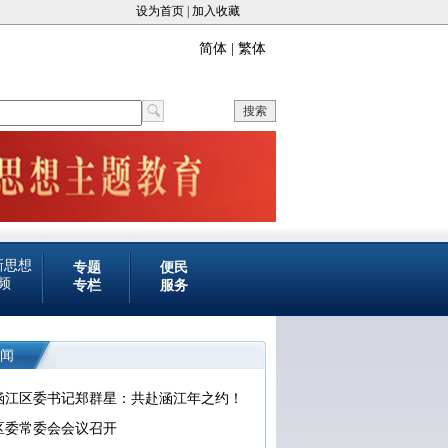
设为首页
|
加入收藏
简体 | 繁体
搜索
新思想
专题
便民
频
专栏
服务
闻
涵江区委书记郑群星：共赴涵江年之约！
区委常委会会议召开