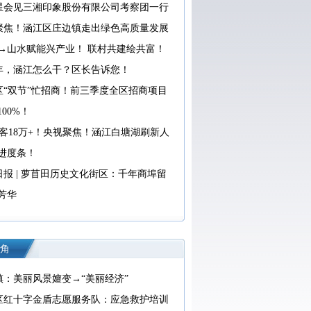
星会见三湘印象股份有限公司考察团一行
聚焦！涵江区庄边镇走出绿色高质量发展
→山水赋能兴产业！ 联村共建绘共富！
26年，涵江怎么干？区长告诉您！
区“双节”忙招商！前三季度全区招商项目
00%！
引客18万+！央视聚焦！涵江白塘湖刷新人
进度条！
日报 | 萝苜田历史文化街区：千年商埠留
芳华
角
镇：美丽风景嬗变→“美丽经济”
区红十字金盾志愿服务队：应急救护培训