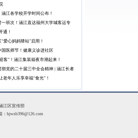
院
！涵江各学校开学时间公布！
时一班次！涵江直达福州大学城客运专
开通！
区“爱心妈妈驿站”启用！
中国医师节！健康义诊进社区
箱迎客”！涵江集装箱夜市潮起来！
贯彻党的二十届三中全会精神 | 涵江长者
让老年人乐享幸福“食光”！
市涵江区宣传部
jwxb396@126.com