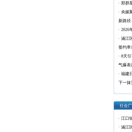
·
郑群
·
央媒
新路径
·
20
·
涵江
签约率1
·
8天
气爆表
·
福建
下一抹
社会广
·
江口
·
涵江