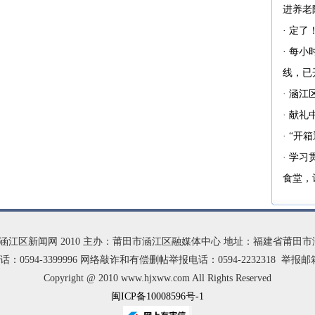
进养老
·
定了
·
每小
线，已
·
涵江
·
献礼
·
“开
·
学习
食堂，
 涵江区新闻网 2010 主办：莆田市涵江区融媒体中心 地址：福建省莆田
94-3399996 网络敲诈和有偿删帖举报电话：0594-2232318 举报邮箱：h
Copyright @ 2010 www.hjxww.com All Rights Reserved
闽ICP备10008596号-1