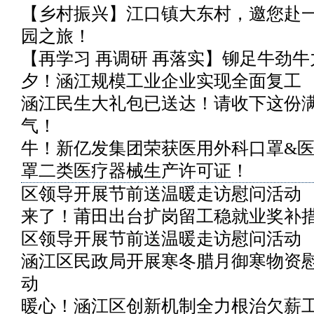
【乡村振兴】江口镇大东村，邀您赴
园之旅！
【再学习 再调研 再落实】铆足牛劲
夕！涵江规模工业企业实现全面复工
涵江民生大礼包已送达！请收下这份
气！
牛！新亿发集团荣获医用外科口罩&
罩二类医疗器械生产许可证！
区领导开展节前送温暖走访慰问活动
来了！莆田出台扩岗留工稳就业奖补
区领导开展节前送温暖走访慰问活动
涵江区民政局开展寒冬腊月御寒物资
动
暖心！涵江区创新机制全力根治欠薪