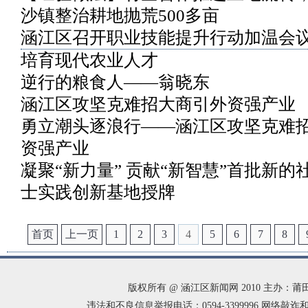
沙镇整治耕地抛荒500多亩
涵江区召开职业技能提升行动加温会
培育现代农业人才
逆行的粮食人——翁晓东
涵江区攻坚克难招大商引外资强产业
勇立潮头逐浪行——涵江区攻坚克难
资强产业
凝聚“新力量” 贡献“新智慧”首批新的
士实践创新基地授牌
首页
上一页
1
2
3
4
5
6
7
8
版权所有 @ 涵江区新闻网 2010 主办
违法和不良信息举报电话：0594-3399996 网络敲诈和有偿