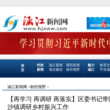
时政
涵江要闻
莆田新闻
魅力
教育文
首
新闻
项目建设
财经视野
涵江
平安涵
页
涵江新闻网
>
财经视野
>
【再学习 再调研 再落实】区委书记
沙镇调研乡村振兴工作