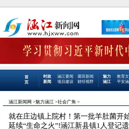
时政
涵江要闻
莆田新闻
魅力
教育文
首
新闻
项目建设
财经视野
涵江
平安涵
页
涵江新闻网
>
魅力涵江
>
社会广角
>
就在庄边镇上院村！第一批羊肚菌开
延续“生命之火”!涵江新县镇1人登记